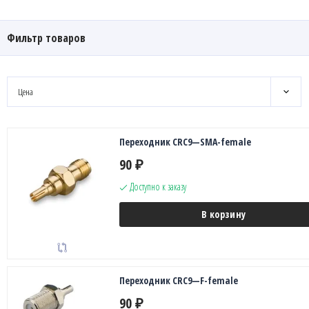
Фильтр товаров
Цена
Переходник CRC9—SMA-female
90
₽
Доступно к заказу
В корзину
Переходник CRC9—F-female
90
₽