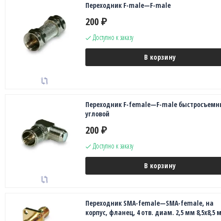
Переходник F-male—F-male
200
₽
Доступно к заказу
В корзину
Переходник F-female—F-male быстросъемн
угловой
200
₽
Доступно к заказу
В корзину
Переходник SMA-female—SMA-female, на
корпус, фланец, 4 отв. диам. 2,5 мм 8,5х8,5 