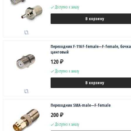
Доступно к заказу
В корзину
Переходник F-116 F-female—F-female, бочка
цанговый
120
₽
Доступно к заказу
В корзину
Переходник SMA-male—F-female
200
₽
Доступно к заказу