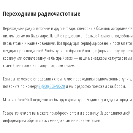
Переходники радиочастотные
Переходники радиочастотные и другие товары категории в большом ассортименте
низким ценам во Владимире. На сайте предоставлен большой каталог с подробны
параметрами и наименованиями. Вся продукция сертифицирована и поставляется 
ведущих производителей. Чтобы купить выбранный товар, оформите покупку чер
корзину или оставьте заявку на быстрый заказ — наши менеджеры свяжутся с вами 
кратчайшие сроки и помогут с оформлением.
Если вы не можете определится с тем, какие переходники радиочастотные купить,
позвоните по номеру
8 (800) 302-90-20
и мы с радостью поможем с выбором.
Магазин RadioStuff осуществляет быструю доставку по Владимиру и другим городам
Товары из каталога вы можете приобрести оптом и в розницу. За дополнительной
информацией обращайтесь к менеджерам интернет-магазина.