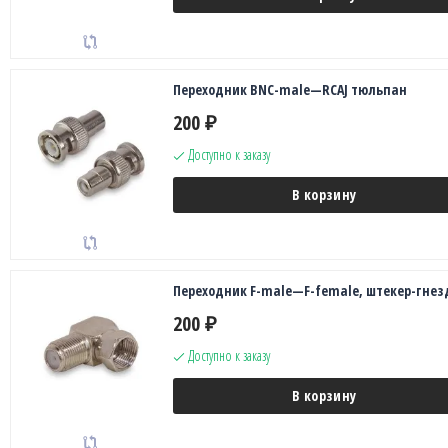
Переходник BNC-male—RCAJ тюльпан
200
₽
Доступно к заказу
В корзину
Переходник F-male—F-female, штекер-гнез
200
₽
Доступно к заказу
В корзину