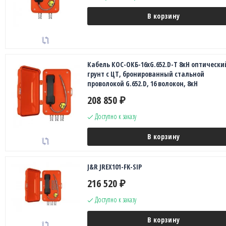
В корзину
Кабель КОС-ОКБ-16хG.652.D-Т 8кН оптически
грунт с ЦТ, бронированный стальной
проволокой G.652.D, 16 волокон, 8кН
208 850
₽
Доступно к заказу
В корзину
J&R JREX101-FK-SIP
216 520
₽
Доступно к заказу
В корзину