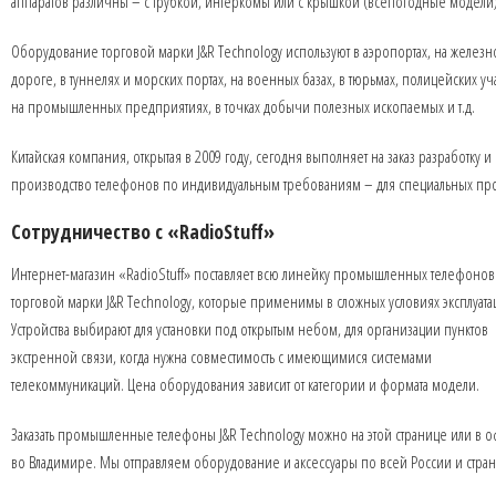
аппаратов различны – с трубкой, интеркомы или с крышкой (всепогодные модели)
Оборудование торговой марки J&R Technology используют в аэропортах, на железн
дороге, в туннелях и морских портах, на военных базах, в тюрьмах, полицейских уча
на промышленных предприятиях, в точках добычи полезных ископаемых и т.д.
Китайская компания, открытая в 2009 году, сегодня выполняет на заказ разработку и
производство телефонов по индивидуальным требованиям – для специальных про
Сотрудничество с «RadioStuff»
Интернет-магазин «RadioStuff» поставляет всю линейку промышленных телефонов
торговой марки J&R Technology, которые применимы в сложных условиях эксплуата
Устройства выбирают для установки под открытым небом, для организации пунктов
экстренной связи, когда нужна совместимость с имеющимися системами
телекоммуникаций. Цена оборудования зависит от категории и формата модели.
Заказать промышленные телефоны J&R Technology можно на этой странице или в 
во Владимире. Мы отправляем оборудование и аксессуары по всей России и стран