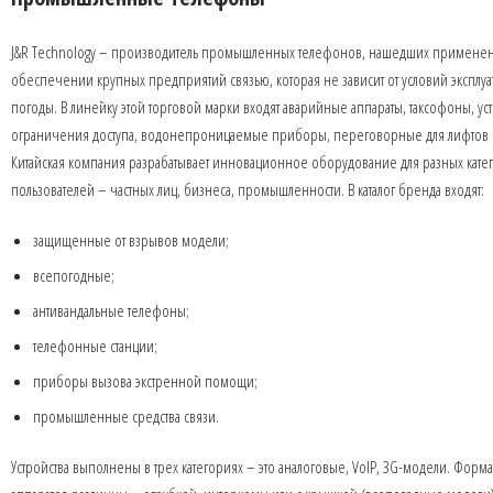
J&R Technology – производитель промышленных телефонов, нашедших примене
обеспечении крупных предприятий связью, которая не зависит от условий эксплуа
погоды. В линейку этой торговой марки входят аварийные аппараты, таксофоны, ус
ограничения доступа, водонепроницаемые приборы, переговорные для лифтов и
Китайская компания разрабатывает инновационное оборудование для разных кате
пользователей – частных лиц, бизнеса, промышленности. В каталог бренда входят:
защищенные от взрывов модели;
всепогодные;
антивандальные телефоны;
телефонные станции;
приборы вызова экстренной помощи;
промышленные средства связи.
Устройства выполнены в трех категориях – это аналоговые, VoIP, 3G-модели. Форма