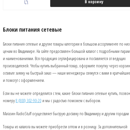
В корзину
Блоки питания сетевые
Блоки питания сетевые и другие товары категории в большом ассортименте по ни
ценам во Владимире. На сайте предоставлен большой каталог с подробными пара
и наименованиями. Вся продукция сертифицирована и поставляется от ведущих
производителей. Чтобы купить выбранный товар, оформите покупку через корзин
оставьте заявку на быстрый заказ — наши менеджеры свяжутся с вами в кратчайши
и помогут с оформлением.
Если вы не можете определится с тем, какие блоки питания сетевые купить, позво
номеру
8 (800) 302-90-20
и мы с радостью поможем с выбором.
Магазин RadioStuff осуществляет быструю доставку по Владимиру и другим городам
Товары из каталога вы можете приобрести оптом и в розницу. За дополнительной