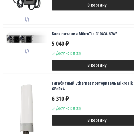
В корзину
Блок питания MikroTik G1040A-60WF
5 040
₽
Доступно к заказу
В корзину
Гигабитный Ethernet повторитель MikroTik
GPeRx4
6 310
₽
Доступно к заказу
В корзину