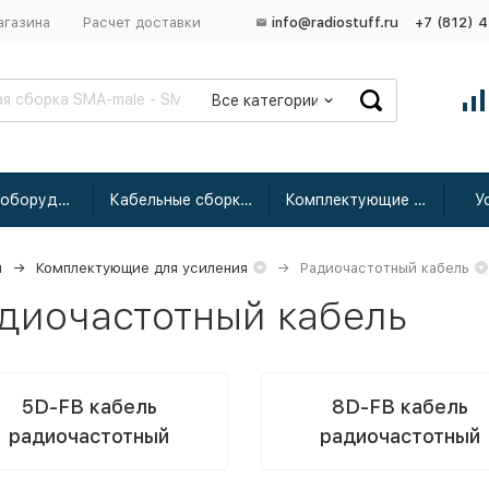
агазина
Расчет доставки
info@radiostuff.ru
+7 (812) 
Все категории
Сетевое оборудование
Кабельные сборки радиочастотные
Комплектующие для усиления
У
я
Комплектующие для усиления
Радиочастотный кабель
диочастотный кабель
5D-FB кабель
8D-FB кабель
радиочастотный
радиочастотный