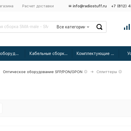
агазина
Расчет доставки
info@radiostuff.ru
+7 (812) 
Все категории
Сетевое оборудование
Кабельные сборки радиочастотные
Комплектующие для усиления
У
Оптическое оборудование SFP/PON/GPON
Сплиттеры