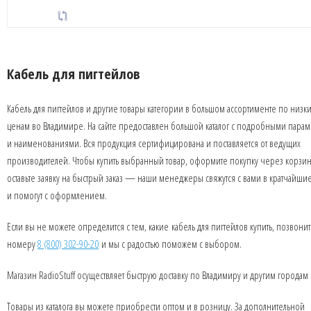
Кабель для пигтейлов
Кабель для пигтейлов и другие товары категории в большом ассортименте по низк
ценам во Владимире. На сайте предоставлен большой каталог с подробными пара
и наименованиями. Вся продукция сертифицирована и поставляется от ведущих
производителей. Чтобы купить выбранный товар, оформите покупку через корзин
оставьте заявку на быстрый заказ — наши менеджеры свяжутся с вами в кратчайши
и помогут с оформлением.
Если вы не можете определится с тем, какие кабель для пигтейлов купить, позвони
номеру
8 (800) 302-90-20
и мы с радостью поможем с выбором.
Магазин RadioStuff осуществляет быструю доставку по Владимиру и другим городам
Товары из каталога вы можете приобрести оптом и в розницу. За дополнительной