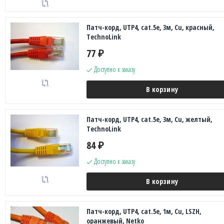
Патч-корд, UTP4, cat.5e, 3м, Сu, красный,
TechnoLink
77
₽
Доступно к заказу
В корзину
Патч-корд, UTP4, cat.5e, 3м, Сu, желтый,
TechnoLink
84
₽
Доступно к заказу
В корзину
Патч-корд, UTP4, cat.5e, 1м, Сu, LSZH,
оранжевый, Netko