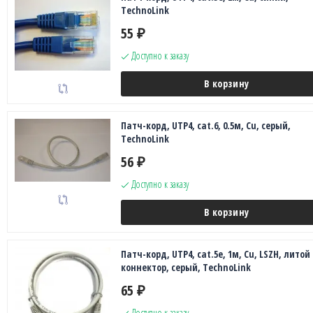
TechnoLink
55
₽
Доступно к заказу
В корзину
Патч-корд, UTP4, cat.6, 0.5м, Сu, серый,
TechnoLink
56
₽
Доступно к заказу
В корзину
Патч-корд, UTP4, cat.5e, 1м, Сu, LSZH, литой
коннектор, серый, TechnoLink
65
₽
Доступно к заказу