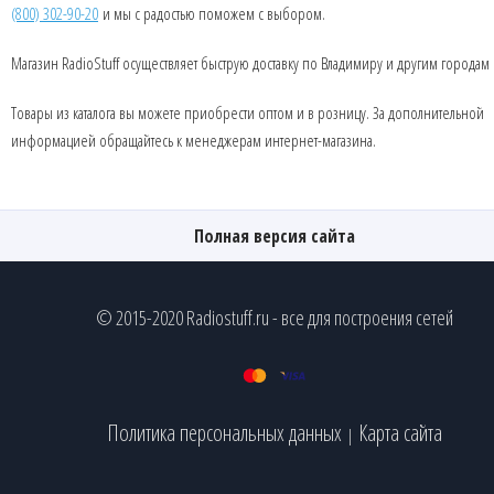
(800) 302-90-20
и мы с радостью поможем с выбором.
Магазин RadioStuff осуществляет быструю доставку по Владимиру и другим городам
Товары из каталога вы можете приобрести оптом и в розницу. За дополнительной
информацией обращайтесь к менеджерам интернет-магазина.
Полная версия сайта
© 2015-2020 Radiostuff.ru - все для построения сетей
Политика персональных данных
Карта сайта
|