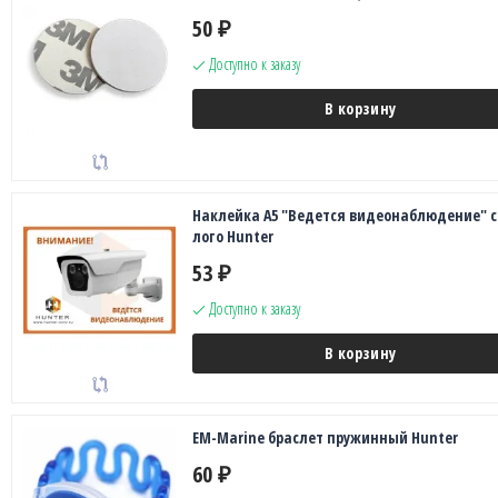
50
₽
Доступно к заказу
В корзину
Наклейка А5 "Ведется видеонаблюдение" с
лого Hunter
53
₽
Доступно к заказу
В корзину
EM-Marine браслет пружинный Hunter
60
₽