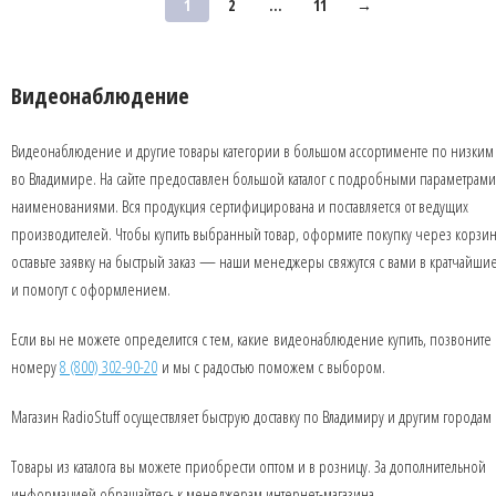
1
2
...
11
→
Видеонаблюдение
Видеонаблюдение и другие товары категории в большом ассортименте по низким
во Владимире. На сайте предоставлен большой каталог с подробными параметрами
наименованиями. Вся продукция сертифицирована и поставляется от ведущих
производителей. Чтобы купить выбранный товар, оформите покупку через корзин
оставьте заявку на быстрый заказ — наши менеджеры свяжутся с вами в кратчайши
и помогут с оформлением.
Если вы не можете определится с тем, какие видеонаблюдение купить, позвоните
номеру
8 (800) 302-90-20
и мы с радостью поможем с выбором.
Магазин RadioStuff осуществляет быструю доставку по Владимиру и другим городам
Товары из каталога вы можете приобрести оптом и в розницу. За дополнительной
информацией обращайтесь к менеджерам интернет-магазина.