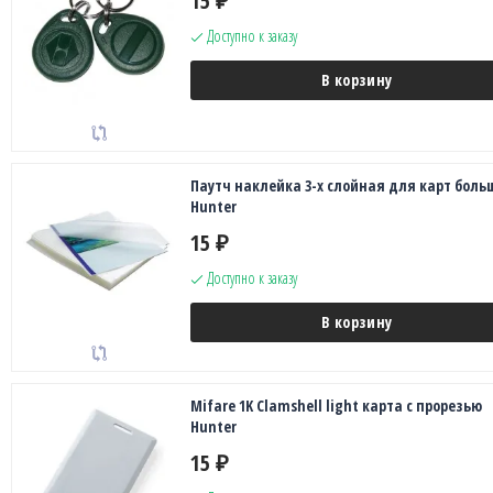
15
₽
Доступно к заказу
В корзину
Паутч наклейка 3-х слойная для карт боль
Hunter
15
₽
Доступно к заказу
В корзину
Mifare 1K Clamshell light карта с прорезью
Hunter
15
₽