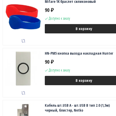
Mifare 1K браслет силиконовый
90
₽
Доступно к заказу
В корзину
HN-PM5 кнопка выхода накладная Hunter
90
₽
Доступно к заказу
В корзину
Кабель шт.USB A - шт.USB В тип 2.0 (1,5м)
черный, блистер, Netko