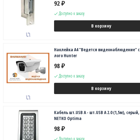
92
₽
Доступно к заказу
В корзину
Наклейка А4 "Ведется видеонаблюдение" с
лого Hunter
98
₽
Доступно к заказу
В корзину
Кабель шт.USB A - шт.USB A 2.0 (1,5м), серый,
NETKO Optima
98
₽
Доступно к заказу